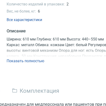
Количество изделий в упаковке:
2
Вес, не более, кг:
6
Все характеристики
Описание
Ширина: 610 мм Глубина: 610 мм Высота: 440–550 мм
Каркас: металл Обивка: кожзам Цвет: белый Регулиро
высоты: винтовой механизм Опора для ног: есть Опоры
колеса _50 мм Конструкция: неразборная Продаются: п
Показать полностью
шт. Регистрационное удостоверение
и
Комплектация
редназначен для медперсонала или пациентов при 