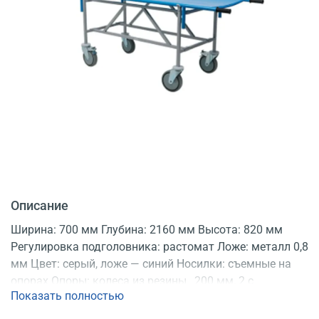
Описание
Ширина: 700 мм Глубина: 2160 мм Высота: 820 мм
Регулировка подголовника: растомат Ложе: металл 0,8
мм Цвет: серый, ложе — синий Носилки: съемные на
опорах Опоры: колеса из резины _200 мм, 2 с
Показать полностью
тормозом Конструкция: разборная Регистрационное
удостоверение