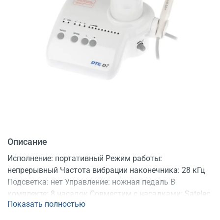
Описание
Исполнение: портативный Режим работы:
непрерывный Частота вибрации наконечника: 28 кГц
Подсветка: нет Управление: ножная педаль В
комплекте: 8 насадок Совместим с насадками: Satelec,
Показать полностью
NSK, DTE Регистрационное удостоверение