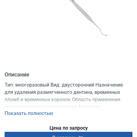
Описание
Тип: многоразовый Вид: двусторонний Назначение:
для удаления размягченного дентина, временных
пломб и временных коронок Область применения:
терапевтическая стоматология Материал:
Показать полностью
мартенситная нержавеющая сталь Регистрационное
удостоверение
Цена по запросу