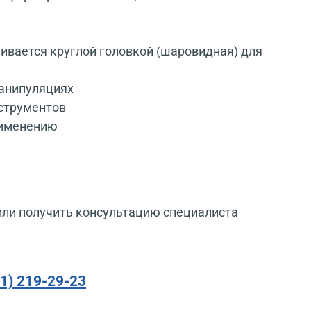
чивается круглой головкой (шаровидная) для
манипуляциях
струментов
рименению
или получить консультацию специалиста
91) 219-29-23