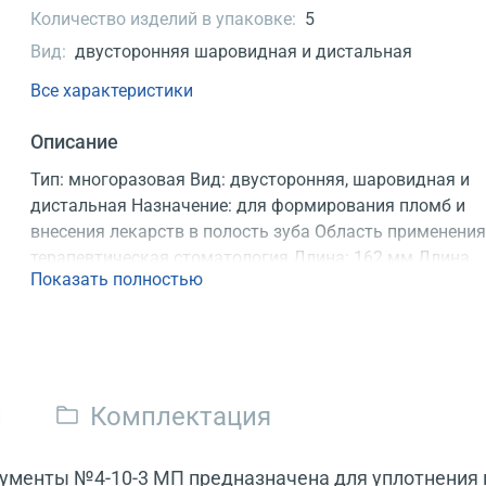
Количество изделий в упаковке:
5
Вид:
двусторонняя шаровидная и дистальная
Все характеристики
Описание
Тип: многоразовая Вид: двусторонняя, шаровидная и
дистальная Назначение: для формирования пломб и
внесения лекарств в полость зуба Область применения
терапевтическая стоматология Длина: 162 мм Длина
Показать полностью
рабочей части: 35 мм Материал: нержавеющая сталь
Продаются: по 5 шт. Регистрационное удостоверение
и
Комплектация
ументы №4-10-3 МП предназначена для уплотнения 