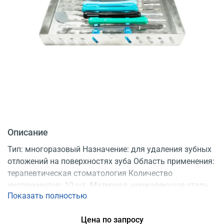
Описание
Тип: многоразовый Назначение: для удаления зубных
отложений на поверхностях зуба Область применения:
терапевтическая стоматология Количество
инструментов: 10 шт. Материал: нержавеющая сталь
Показать полностью
Рукоятки: силиконовые В комплекте:
стерилизационная кассета Регистрационное
Цена по запросу
удостоверение