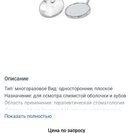
Описание
Тип: многоразовое Вид: одностороннее, плоское
Назначение: для осмотра слизистой оболочки и зубов
Область применения: терапевтическая стоматология
Диаметр: 24 мм Размер: 5 Материал: нержавеющая
Показать полностью
сталь Подходит: для всех видов стоматологических
ручек Продаются: по 12 шт. Регистрационное
Цена по запросу
удостоверение