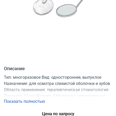
Описание
Тип: многоразовое Вид: одностороннее, выпуклое
Назначение: для осмотра слизистой оболочки и зубов
Область применения: терапевтическая стоматология
Диаметр: 22 мм Размер: 4 Материал: нержавеющая
Показать полностью
сталь Подходит: для всех видов стоматологических
ручек Продаются: по 12 шт. Регистрационное
Цена по запросу
удостоверение