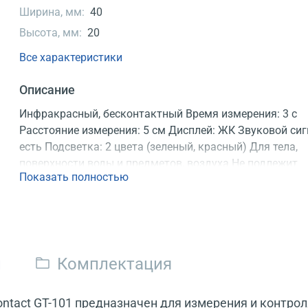
Ширина, мм:
40
Высота, мм:
20
Все характеристики
Описание
Инфракрасный, бесконтактный Время измерения: 3 с
Расстояние измерения: 5 см Дисплей: ЖК Звуковой сиг
есть Подсветка: 2 цвета (зеленый, красный) Для тела,
поверхности воды и предметов, воздуха Не подлежит
Показать полностью
обязательной поверке Регистрационное удостоверение
и
Комплектация
ntact GT-101 предназначен для измерения и контро