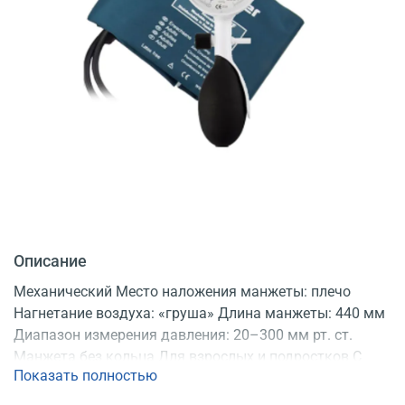
Описание
Механический Место наложения манжеты: плечо
Нагнетание воздуха: «груша» Длина манжеты: 440 мм
Диапазон измерения давления: 20–300 мм рт. ст.
Манжета без кольца Для взрослых и подростков С
Показать полностью
поверкой Регистрационное удостоверение