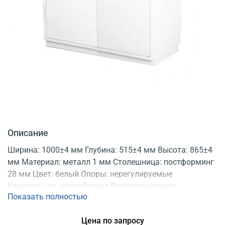
Описание
Ширина: 1000±4 мм Глубина: 515±4 мм Высота: 865±4
мм Материал: металл 1 мм Столешница: постформинг
28 мм Цвет: белый Опоры: нерегулируемые
Конструкция: неразборная Регистрационное
Показать полностью
удостоверение
Цена по запросу