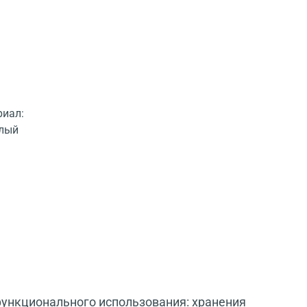
риал:
елый
функционального использования: хранения