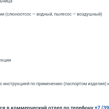
льница
ии (слюноотсос — водный, пылесос — воздушный)
екции
 инструкцией по применению (паспортом изделия) 
ся в коммерческий отдел по телефону
+7 (3