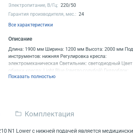
Электропитание, В/Гц:
220/50
Гарантия производителя, мес.:
24
Все характеристики
Описание
Длина: 1900 мм Ширина: 1200 мм Высота: 2000 мм По
инструментов: нижняя Регулировка кресла:
электромеханическая Светильник: светодиодный Цвет
обивки кресла: Light Blue (светло-голубой) Гидроблок:
Показать полностью
эжекторный/вакуумный Регистрационное удостоверен
и
Комплектация
210 N1 Lower с нижней подачей является медицинск