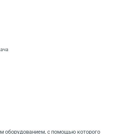
дача
ие
им оборудованием, с помощью которого