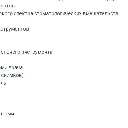
иентов
окого спектра стоматологических вмешательств
нструментов
тельного инструмента
ами врача
 снимков)
аль
ентами