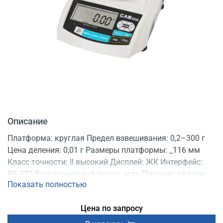
Описание
Платформа: круглая Предел взвешивания: 0,2–300 г
Цена деления: 0,01 г Размеры платформы: _116 мм
Класс точности: II высокий Дисплей: ЖК Интерфейс:
RS-232 Ветрозащитный экран: есть Питание: от сети,
Показать полностью
от аккумулятора Поверка: есть
Цена по запросу