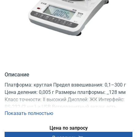
Описание
Платформа: круглая Предел взвешивания: 0,1–300 г
Цена деления: 0,005 г Размеры платформы: _128 мм
Класс точности: II высокий Дисплей: ЖК Интерфейс:
RS-232 (2 шт.) и USB Ветрозащитный экран: есть
Показать полностью
Питание: от сети, от аккумулятора Поверка: есть
Цена по запросу