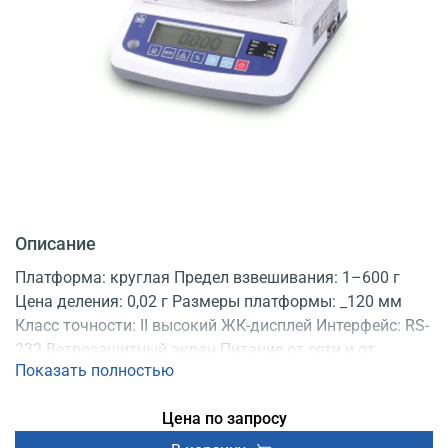
Описание
Платформа: круглая Предел взвешивания: 1–600 г
Цена деления: 0,02 г Размеры платформы: _120 мм
Класс точности: II высокий ЖК-дисплей Интерфейс: RS-
232 Ветрозащитный экран Питание от сети и от
Показать полностью
аккумулятора С поверкой
Цена по запросу