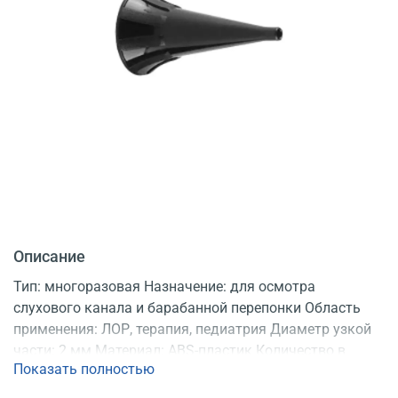
Описание
Тип: многоразовая Назначение: для осмотра
слухового канала и барабанной перепонки Область
применения: ЛОР, терапия, педиатрия Диаметр узкой
части: 2 мм Материал: ABS-пластик Количество в
Показать полностью
упаковке: 10 шт. Для отоскопов Riester: Ri-scope L1/L2,
E-scope Регистрационное удостоверение