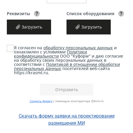
Реквизиты
Список оборудования
Прикрепите реквизиты
Ук
организации
вы
Загрузить
Загрузить
ри
Я согласен на
обработку персональных данных
и
ознакомлен с условиями
Политики
конфиденциальности
ООО "Куформ" и даю согласие
на обработку своих персональных данных в
соответствии с
Политикой в отношении обработки
персональных данных
посетителей веб-сайта
https://krasmt.ru.
Создать форму
с помощью конструктора Qform.io
Скачать форму заявки на проектирование
размещения МИ