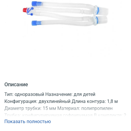
Описание
Тип: одноразовый Назначение: для детей
Конфигурация: двухлинейный Длина контура: 1,8 м
Диаметр трубки: 15 мм Материал: полипропилен
Трубка: конфигурируемая гофрируемая В комплекте: 2
Показать полностью
влагосборника Продаются: по 20 шт. Регистрационное
удостоверение