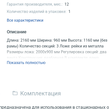
Гарантия производителя, мес.:
12
Количество изделий в упаковке:
1
Все характеристики
Описание
Длина: 2160 мм Ширина: 960 мм Высота: 1160 мм (без
рамы) Количество секций: 3 Ложе: рейки из металла
Размеры ложа: 2000х900 мм Регулировка секций: два
винта Конструкция: разборная В комплекте: рама
Показать полностью
Балканского, боковые ограждения Регистрационное
удостоверение
и
Комплектация
предназначена для использования в стационарных 