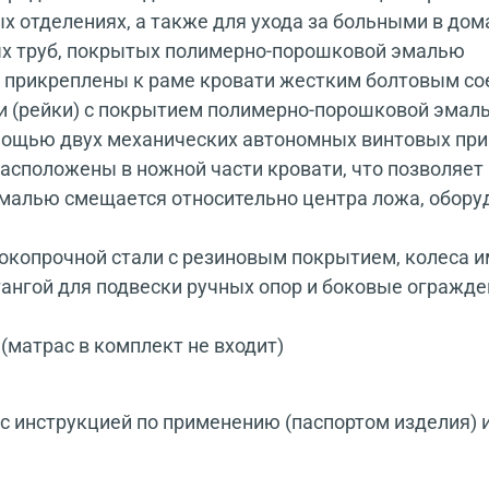
х отделениях, а также для ухода за больными в до
ых труб, покрытых полимерно-порошковой эмалью
 прикреплены к раме кровати жестким болтовым со
и (рейки) с покрытием полимерно-порошковой эмал
мощью двух механических автономных винтовых пр
сположены в ножной части кровати, что позволяет 
эмалью смещается относительно центра ложа, обору
ысокопрочной стали с резиновым покрытием, колеса
тангой для подвески ручных опор и боковые огражд
(матрас в комплект не входит)
 инструкцией по применению (паспортом изделия) 