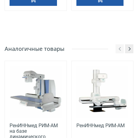
Аналогичные товары
РенИННмед РИМ-АМ
РенИННмед РИМ-АМ
на базе
динамического