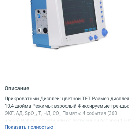
Описание
Прикроватный Дисплей: цветной TFT Размер дисплея:
10,4 дюйма Режимы: взрослый Фиксируемые тренды:
ЭКГ, АД, SpO_, Т, ЧД, СО_ Память: 4 события (360
часов) Работа от сети или от встроенной батареи 1 ч С
Показать полностью
ручкой для переноски С поверкой Регистрационное
удостоверение