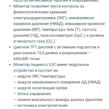
палатах интенсивной терапии и операционных
Монитор позволяет вести контроль за
физиологическими кривыми:
электрокардиограмма (ЭКГ), неинвазивное
кровяное давление (НИАД), инвазивное кровяное
давление (IBP), температура тела (Т), частота
дыхания (ЧД), пульсоксиметрия (SpO_) и уровень
углекислого газа (СО_)
Цветной TFT дисплей с активным подсветом и
диагональю 10,4 дюйма и разрешением —
640х480 точек
Монитор пациента G3С имеет модульное
устройство и состоит из:
— модуля ЭКГ/температуры
— модуля неинвазивного измерения АД (НИАД)
— модуля оксигенации крови
— блока управления
— панели визуального вывода данных (дисплея)
— источника электропитания