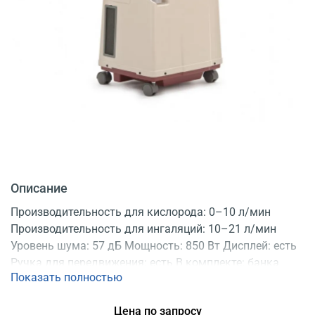
Описание
Производительность для кислорода: 0–10 л/мин
Производительность для ингаляций: 10–21 л/мин
Уровень шума: 57 дБ Мощность: 850 Вт Дисплей: есть
Ручка для передвижения: есть В комплекте: банка
Показать полностью
(увлажнитель) 250 мл Доп. выход для ингаляций: есть
Регистрационное удостоверение
Цена по запросу