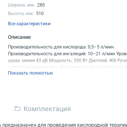
Ширина, мм:
280
Высота, мм:
510
Все характеристики
Описание
Производительность для кислорода: 0,5–5 л/мин
Производительность для ингаляций: 10–21 л/мин Уров
шума: менее 43 дБ Мощность: 350 Вт Дисплей: ЖК Руч
для передвижения: есть В комплекте: банка (увлажнит
Показать полностью
290 мл Доп. выход для ингаляций: есть Регистрационн
удостоверение
и
Комплектация
A предназначен для проведения кислородной терапии