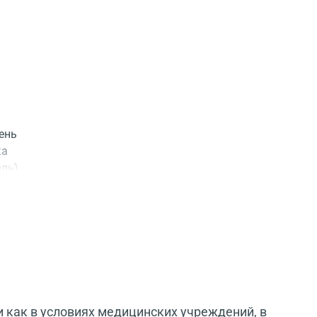
ень
ка
ель)
ое
 как в условиях медицинских учреждений, в