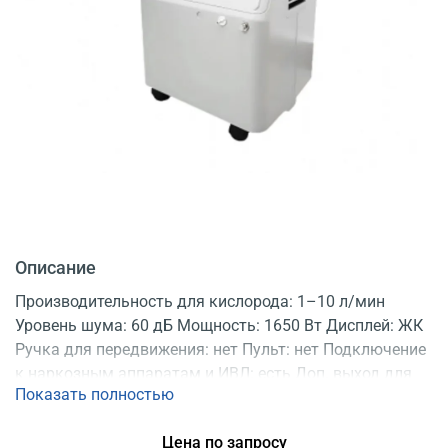
Описание
Производительность для кислорода: 1–10 л/мин
Уровень шума: 60 дБ Мощность: 1650 Вт Дисплей: ЖК
Ручка для передвижения: нет Пульт: нет Подключение
к наркозным аппаратам и ИВЛ: есть Доп. выход для
Показать полностью
ингаляций: нет Регистрационное удостоверение
Цена по запросу