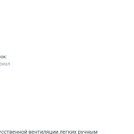
ок:
ериал
усственной вентиляции легких ручным