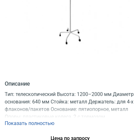
Описание
Тип: телескопический Высота: 1200–2000 мм Диаметр
основания: 640 мм Стойка: металл Держатель: для 4-х
флаконов/пакетов Основание: пятиопорное, металл
Опоры: пластиковые колеса, 2 с тормозом
Показать полностью
Конструкция: разборная Продаются: по 5 шт.
Регистрационное удостоверение
Цена по запросу