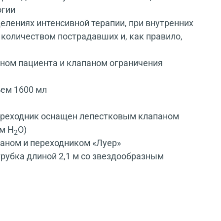
огии
лениях интенсивной терапии, при внутренних
 количеством пострадавших и, как правило,
аном пациента и клапаном ограничения
ъем 1600 мл
ереходник оснащен лепестковым клапаном
м Н
О)
2
аном и переходником «Луер»
рубка длиной 2,1 м со звездообразным