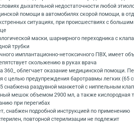
словиях дыхательной недостаточности любой этиол
нской помощи в автомобилях скорой помощи, в отде
кстренных ситуациях, при происшествиях с большим
ице
ологической маски, шарнирного переходника с клап
дной трубки
чного имплантационно-нетоксичного ПВХ, имеет об
епятствует скольжению в руках врача
а 360_ облегчает оказание медицинской помощи. П
я с целью предупреждения баротравмы легких (65 с
5 снабжена раздувной манжетой с ниппельным клап
ный мешок объемом 2900 мл, а также кислородная т
анию при перегибах
ет, снабжен подробной инструкцией по применению
ерилен, повторной стерилизации не подлежит