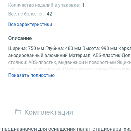
Количество изделий в упаковке:
1
Вес, не более, кг:
42
Все характеристики
Описание
Ширина: 750 мм Глубина: 480 мм Высота: 990 мм Карка
анодированный алюминий Материал: ABS-пластик Доп
столики: ABS-пластик, выдвижной и поворотный Ящики
шт., замок центральный Цвет каркаса: серый В компле
Показать полностью
4 контейнера, стойка, держатель, доска CPR Опоры: ко
из резины _100 мм, 2 с тормозом Конструкция: разбор
Регистрационное удостоверение
и
Комплектация
предназначен для оснащения палат стационара, хир