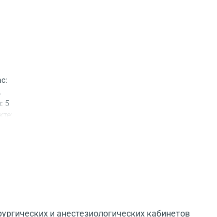
с:
.
: 5
кте:
леса
ная
ургических и анестезиологических кабинетов