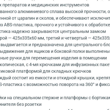
х препаратов и медицинских инструментов
ованного алюминиевого сплава высокой прочности, 
нной от царапин и сколов, и обеспечивают исключи
з ABS-пластика, прочного и устойчивого к обрабо
астика надежно закрываются центральным замком
рой — 425x335x60 мм, третий и четвертый — 425x335
 выдвигается и предназначена для центрального бл
ыдвижения для ящиков и боковой полки выполнены 
нные ручки для перемещения изделия в помещении
копическая, с 4-мя крючками для инфузионных пакет
тиковой платформой для складных крючков
аждый состоит из емкости и откидной крышки, крепя
S-пластика с возможностью поворота на 360° и фи
йки на специальном стержне и платформы с бортика
инителя без розетки